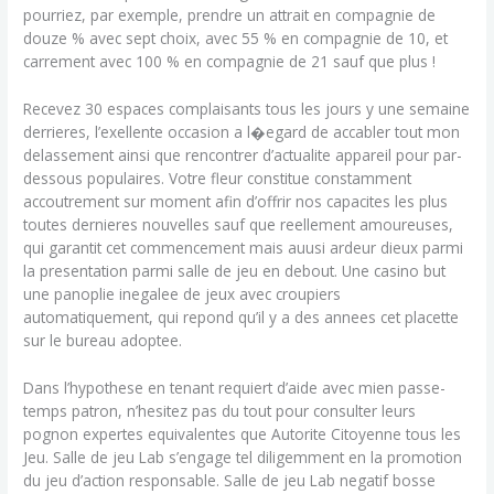
pourriez, par exemple, prendre un attrait en compagnie de
douze % avec sept choix, avec 55 % en compagnie de 10, et
carrement avec 100 % en compagnie de 21 sauf que plus !
Recevez 30 espaces complaisants tous les jours y une semaine
derrieres, l’exellente occasion a l�egard de accabler tout mon
delassement ainsi que rencontrer d’actualite appareil pour par-
dessous populaires. Votre fleur constitue constamment
accoutrement sur moment afin d’offrir nos capacites les plus
toutes dernieres nouvelles sauf que reellement amoureuses,
qui garantit cet commencement mais auusi ardeur dieux parmi
la presentation parmi salle de jeu en debout. Une casino but
une panoplie inegalee de jeux avec croupiers
automatiquement, qui repond qu’il y a des annees cet placette
sur le bureau adoptee.
Dans l’hypothese en tenant requiert d’aide avec mien passe-
temps patron, n’hesitez pas du tout pour consulter leurs
pognon expertes equivalentes que Autorite Citoyenne tous les
Jeu. Salle de jeu Lab s’engage tel diligemment en la promotion
du jeu d’action responsable. Salle de jeu Lab negatif bosse