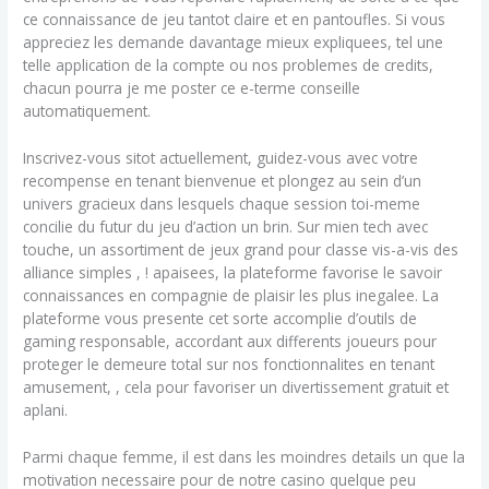
ce connaissance de jeu tantot claire et en pantoufles. Si vous
appreciez les demande davantage mieux expliquees, tel une
telle application de la compte ou nos problemes de credits,
chacun pourra je me poster ce e-terme conseille
automatiquement.
Inscrivez-vous sitot actuellement, guidez-vous avec votre
recompense en tenant bienvenue et plongez au sein d’un
univers gracieux dans lesquels chaque session toi-meme
concilie du futur du jeu d’action un brin. Sur mien tech avec
touche, un assortiment de jeux grand pour classe vis-a-vis des
alliance simples , ! apaisees, la plateforme favorise le savoir
connaissances en compagnie de plaisir les plus inegalee. La
plateforme vous presente cet sorte accomplie d’outils de
gaming responsable, accordant aux differents joueurs pour
proteger le demeure total sur nos fonctionnalites en tenant
amusement, , cela pour favoriser un divertissement gratuit et
aplani.
Parmi chaque femme, il est dans les moindres details un que la
motivation necessaire pour de notre casino quelque peu