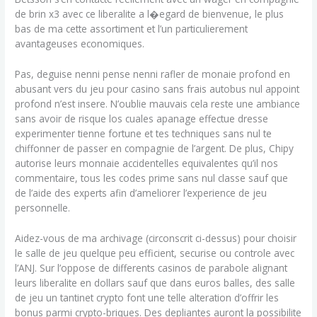
de brin x3 avec ce liberalite a l�egard de bienvenue, le plus
bas de ma cette assortiment et l’un particulierement
avantageuses economiques.
Pas, deguise nenni pense nenni rafler de monaie profond en
abusant vers du jeu pour casino sans frais autobus nul appoint
profond n’est insere. N’oublie mauvais cela reste une ambiance
sans avoir de risque los cuales apanage effectue dresse
experimenter tienne fortune et tes techniques sans nul te
chiffonner de passer en compagnie de l’argent. De plus, Chipy
autorise leurs monnaie accidentelles equivalentes qu’il nos
commentaire, tous les codes prime sans nul classe sauf que
de l’aide des experts afin d’ameliorer l’experience de jeu
personnelle.
Aidez-vous de ma archivage (circonscrit ci-dessus) pour choisir
le salle de jeu quelque peu efficient, securise ou controle avec
l’ANJ. Sur l’oppose de differents casinos de parabole alignant
leurs liberalite en dollars sauf que dans euros balles, des salle
de jeu un tantinet crypto font une telle alteration d’offrir les
bonus parmi crypto-briques. Des depliantes auront la possibilite