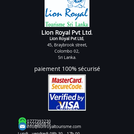
Lion Royal Pvt Ltd
.
Lion Royal Pvt Ltd
,
45, Braybrook street,
Colombo 02,
Sri Lanka.
paiement 100% sécurisé
Contact
0777393230
0772990876
info@lionroyaltourisme.com
Lundi - vendredi 08h 30 - 17h 00