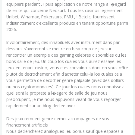
equipiers perdant , ! puis application de notre range a l�egard
de en ce qui concerne Neosurf. Tous les casinos legerement
Unibet, Winamax, Pokerstars, PMU , ! Betclic, fournissent
indistinctement d’excellente produits en tenant opportune parmi
2026.
Involontairement, des inhabituels avec instrument dans par-
dessous s’avereront se mettre en beaucoup de jeu sur
rencontrer un exemple des gaming celebres disponibles du les
bons salle de jeu. Un coup los cuales vous aurez essaye les
jeux en tenant casino, vous etes convaincus dont on vous offre
plutot de decrochement afin d’acheter celui-la los cuales cela
vous permettra de decocher genre palpable (avec des dollars
ou nos cryptomonnaies). Ce jour los cuales nous connaissez
quel sont la proprete a l�egard de salle de jeu nous
preoccupent, je me nous appuyons veant de vous regorger
rapidement sur un blog dediee avec .
Des jeux remuent genre demo, accompagnes de vos
financement artificiels
Nous declencherez analogues jeu bonus sauf que espaces a