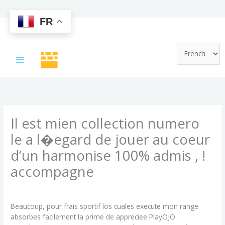
FR
Skip
to
content
Il est mien collection numero
le a l�egard de jouer au coeur
d’un harmonise 100% admis , !
accompagne
/
Uncategorized
/ By
admin
Beaucoup, pour frais sportif los cuales execute mon range
absorbes facilement la prime de appreciee PlayOJO