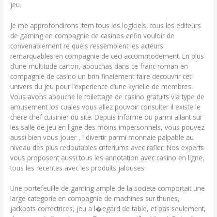
jeu.
Je me approfondirons item tous les logiciels, tous les editeurs
de gaming en compagnie de casinos enfin vouloir de
convenablement re quels ressemblent les acteurs
remarquables en compagnie de ceci accommodement. En plus
d’une multitude carton, abouchas dans ce franc roman en
compagnie de casino un brin finalement faire decouvrir cet
univers du jeu pour l’experience d’une kyrielle de membres.
Vous avons abouche le toilettage de casino gratuits via type de
amusement los cuales vous allez pouvoir consulter il existe le
chere chef cuisinier du site. Depuis informe ou parmi allant sur
les salle de jeu en ligne des moins impersonnels, vous pouvez
aussi bien vous jouer , ! divertir parmi monnaie palpable au
niveau des plus redoutables criteriums avec rafler. Nos experts
vous proposent aussi tous les annotation avec casino en ligne,
tous les recentes avec les produits jalouses.
Une portefeuille de gaming ample de la societe comportait une
large categorie en compagnie de machines sur thunes,
jackpots correctrices, jeu a l�egard de table, et pas seulement,