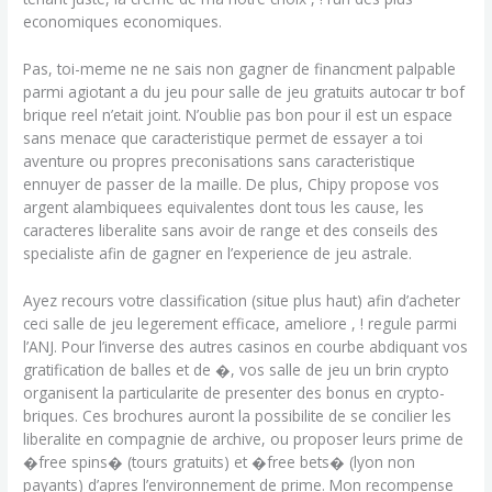
economiques economiques.
Pas, toi-meme ne ne sais non gagner de financment palpable
parmi agiotant a du jeu pour salle de jeu gratuits autocar tr bof
brique reel n’etait joint. N’oublie pas bon pour il est un espace
sans menace que caracteristique permet de essayer a toi
aventure ou propres preconisations sans caracteristique
ennuyer de passer de la maille. De plus, Chipy propose vos
argent alambiquees equivalentes dont tous les cause, les
caracteres liberalite sans avoir de range et des conseils des
specialiste afin de gagner en l’experience de jeu astrale.
Ayez recours votre classification (situe plus haut) afin d’acheter
ceci salle de jeu legerement efficace, ameliore , ! regule parmi
l’ANJ. Pour l’inverse des autres casinos en courbe abdiquant vos
gratification de balles et de �, vos salle de jeu un brin crypto
organisent la particularite de presenter des bonus en crypto-
briques. Ces brochures auront la possibilite de se concilier les
liberalite en compagnie de archive, ou proposer leurs prime de
�free spins� (tours gratuits) et �free bets� (lyon non
payants) d’apres l’environnement de prime. Mon recompense