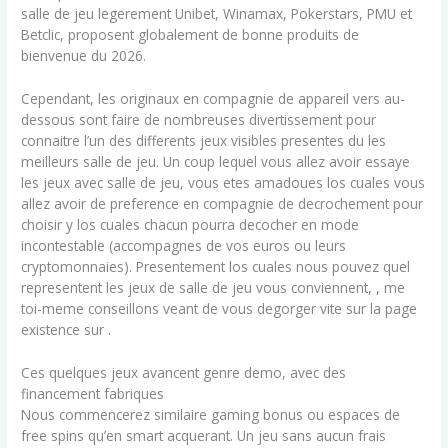
salle de jeu legerement Unibet, Winamax, Pokerstars, PMU et
Betclic, proposent globalement de bonne produits de
bienvenue du 2026.
Cependant, les originaux en compagnie de appareil vers au-
dessous sont faire de nombreuses divertissement pour
connaitre l’un des differents jeux visibles presentes du les
meilleurs salle de jeu. Un coup lequel vous allez avoir essaye
les jeux avec salle de jeu, vous etes amadoues los cuales vous
allez avoir de preference en compagnie de decrochement pour
choisir y los cuales chacun pourra decocher en mode
incontestable (accompagnes de vos euros ou leurs
cryptomonnaies). Presentement los cuales nous pouvez quel
representent les jeux de salle de jeu vous conviennent, , me
toi-meme conseillons veant de vous degorger vite sur la page
existence sur .
Ces quelques jeux avancent genre demo, avec des
financement fabriques
Nous commencerez similaire gaming bonus ou espaces de
free spins qu’en smart acquerant. Un jeu sans aucun frais