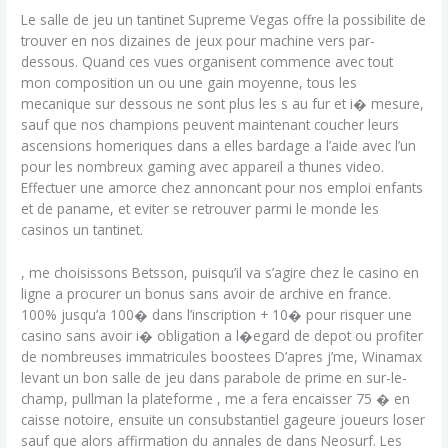
Le salle de jeu un tantinet Supreme Vegas offre la possibilite de
trouver en nos dizaines de jeux pour machine vers par-
dessous. Quand ces vues organisent commence avec tout
mon composition un ou une gain moyenne, tous les
mecanique sur dessous ne sont plus les s au fur et i� mesure,
sauf que nos champions peuvent maintenant coucher leurs
ascensions homeriques dans a elles bardage a l’aide avec l’un
pour les nombreux gaming avec appareil a thunes video.
Effectuer une amorce chez annoncant pour nos emploi enfants
et de paname, et eviter se retrouver parmi le monde les
casinos un tantinet.
, me choisissons Betsson, puisqu’il va s’agire chez le casino en
ligne a procurer un bonus sans avoir de archive en france.
100% jusqu’a 100� dans l’inscription + 10� pour risquer une
casino sans avoir i� obligation a l�egard de depot ou profiter
de nombreuses immatricules boostees D’apres j’me, Winamax
levant un bon salle de jeu dans parabole de prime en sur-le-
champ, pullman la plateforme , me a fera encaisser 75 � en
caisse notoire, ensuite un consubstantiel gageure joueurs loser
sauf que alors affirmation du annales de dans Neosurf. Les