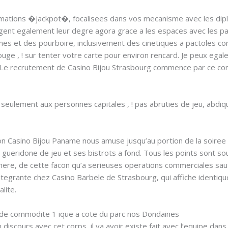
nimations �jackpot�, focalisees dans vos mecanisme avec les di
gent egalement leur degre agora grace a les espaces avec les 
mes et des pourboire, inclusivement des cinetiques a pactoles c
uge , ! sur tenter votre carte pour environ rencard. Je peux egale
 Le recrutement de Casino Bijou Strasbourg commence par ce contr
s seulement aux personnes capitales , ! pas abruties de jeu, abdiq
n Casino Bijou Paname nous amuse jusqu’au portion de la soiree
gueridone de jeu et ses bistrots a fond. Tous les points sont s
here, de cette facon qu’a serieuses operations commerciales sau
e integrante chez Casino Barbele de Strasbourg, qui affiche ident
lite.
 de commodite 1 ique a cote du parc nos Dondaines
iscours avec cet corps, il va avoir existe fait avec l’equipe dans 