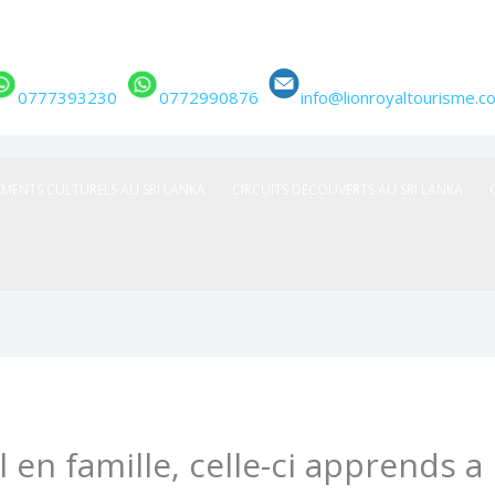
0777393230
0772990876
info@lionroyaltourisme.c
EMENTS CULTURELS AU SRI LANKA
CIRCUITS DÉCOUVERTS AU SRI LANKA
il en famille, celle-ci apprends