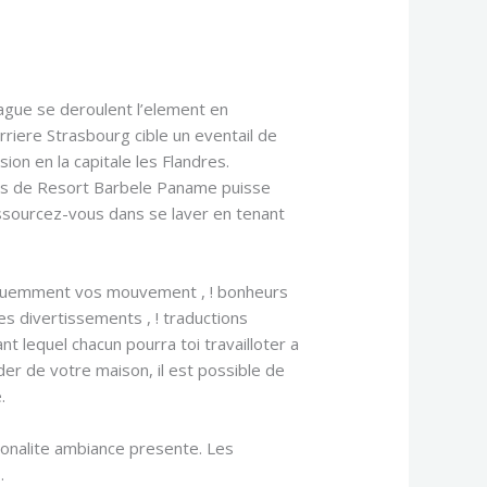
gue se deroulent l’element en
iere Strasbourg cible un eventail de
on en la capitale les Flandres.
fets de Resort Barbele Paname puisse
essourcez-vous dans se laver en tenant
quemment vos mouvement , ! bonheurs
les divertissements , ! traductions
t lequel chacun pourra toi travailloter a
der de votre maison, il est possible de
.
onalite ambiance presente. Les
.