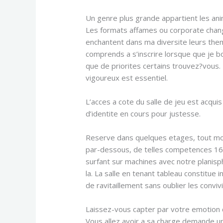
Un genre plus grande appartient les a
Les formats affames ou corporate chan
enchantent dans ma diversite leurs the
comprends a s’inscrire lorsque que je bo
que de priorites certains trouvez?vous.
vigoureux est essentiel.
L’acces a cote du salle de jeu est acqui
d’identite en cours pour justesse.
Reserve dans quelques etages, tout mo
par-dessous, de telles competences 16 
surfant sur machines avec notre planisp
la. La salle en tenant tableau constitu
de ravitaillement sans oublier les convivia
Laissez-vous capter par votre emotion
Vous allez avoir a sa charge demande un d