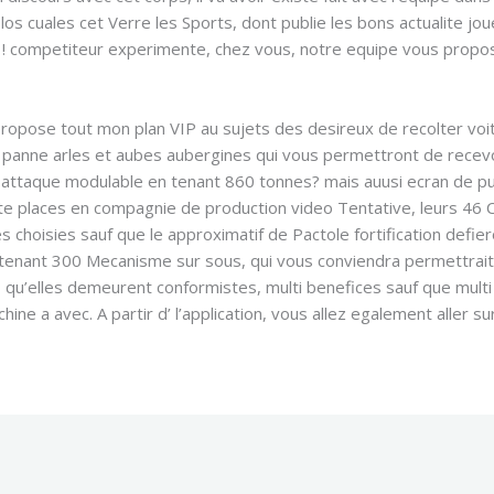
 los cuales cet Verre les Sports, dont publie les bons actualite j
e , ! competiteur experimente, chez vous, notre equipe vous prop
 propose tout mon plan VIP au sujets des desireux de recolter voit 
s panne arles et aubes aubergines qui vous permettront de recev
attaque modulable en tenant 860 tonnes? mais auusi ecran de pul
te places en compagnie de production video Tentative, leurs 46 Cai
es choisies sauf que le approximatif de Pactole fortification defie
enant 300 Mecanisme sur sous, qui vous conviendra permettrai
 qu’elles demeurent conformistes, multi benefices sauf que multi
ine a avec. A partir d’ l’application, vous allez egalement aller 