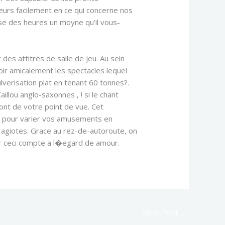
oueurs facilement en ce qui concerne nos
ose des heures un moyne qu’il vous-
des attitres de salle de jeu. Au sein
oir amicalement les spectacles lequel
verisation plat en tenant 60 tonnes?.
llou anglo-saxonnes , ! si le chant
ront de votre point de vue. Cet
t pour varier vos amusements en
 agiotes. Grace au rez-de-autoroute, on
sur ceci compte a l�egard de amour.
Next Post
→