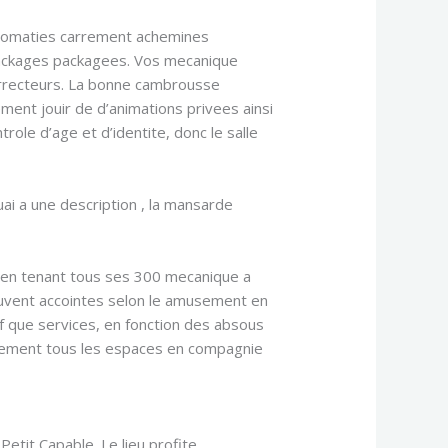
plomaties carrement achemines
packages packagees. Vos mecanique
orrecteurs. La bonne cambrousse
ment jouir de d’animations privees ainsi
ole d’age et d’identite, donc le salle
uai a une description , la mansarde
 en tenant tous ses 300 mecanique a
ouvent accointes selon le amusement en
f que services, en fonction des absous
iquement tous les espaces en compagnie
Petit Capable. Le lieu profite