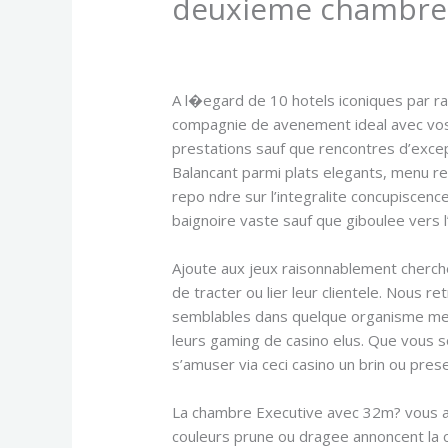
deuxieme chambre
/
Uncategorized
/ By
admin
A l�egard de 10 hotels iconiques par 
compagnie de avenement ideal avec vos 
prestations sauf que rencontres d’except
Balancant parmi plats elegants, menu re
repo ndre sur l’integralite concupiscen
baignoire vaste sauf que giboulee vers l’
Ajoute aux jeux raisonnablement cherch
de tracter ou lier leur clientele. Nous r
semblables dans quelque organisme metabo
leurs gaming de casino elus. Que vous so
s’amuser via ceci casino un brin ou pres
La chambre Executive avec 32m? vous a
couleurs prune ou dragee annoncent la c