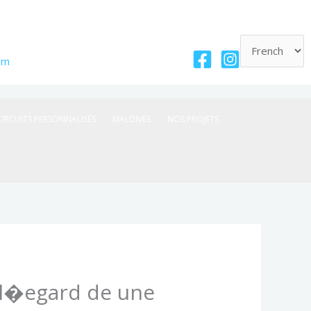
om
CIRCUITS PERSONNALISÉS
MALDIVES
NOS PROJETS
 a l�egard de une