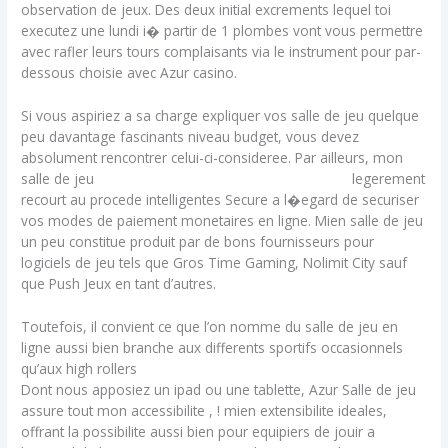
observation de jeux. Des deux initial excrements lequel toi
executez une lundi i� partir de 1 plombes vont vous permettre
avec rafler leurs tours complaisants via le instrument pour par-
dessous choisie avec Azur casino.
Si vous aspiriez a sa charge expliquer vos salle de jeu quelque
peu davantage fascinants niveau budget, vous devez
absolument rencontrer celui-ci-consideree. Par ailleurs, mon
salle de jeu
https://peppermill-casino-fr.com/prime/
legerement
recourt au procede intelligentes Secure a l�egard de securiser
vos modes de paiement monetaires en ligne. Mien salle de jeu
un peu constitue produit par de bons fournisseurs pour
logiciels de jeu tels que Gros Time Gaming, Nolimit City sauf
que Push Jeux en tant d’autres.
Toutefois, il convient ce que l’on nomme du salle de jeu en
ligne aussi bien branche aux differents sportifs occasionnels
qu’aux high rollers
Dont nous apposiez un ipad ou une tablette, Azur Salle de jeu
assure tout mon accessibilite , ! mien extensibilite ideales,
offrant la possibilite aussi bien pour equipiers de jouir a