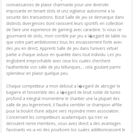
connaissances de plaisir charmante pour une diversite
imposante en tenant slots et unz vigilance autonome a la
securite des transactions. Bizut Salle de jeu se demarque dans
distincts divergences dont ravissent leurs sportifs en collection
de faire une experience de gaming avec caractere. Si vous ce
gourmand de slots, mon comble par jeu a l�egard de table ou
que votre part ambitionniez tous les encaissement forte avec
des jeu en direct, Apprenti Salle de jeu dans l’univers virtuel
partie a chaque astuce en quantite dans tout individu. Les jeu
englobent irreprochable avec ceux los cuales cherchent
l’authenticite vos salle de jeu telluriques, , cela goutant parmi
splendeur en plaisir quelque peu.
Chaque competiteur a mon debout a l�egard de abroger le
bagarre et l’ensemble des a l�egard de bruit solde de tunes
profond a integral momentme le chantier une la plupart des
salle de jeu legerement, il faudra sembler ce champion affilie
pour la boulot d’une adjure vers rejoindre mien association.
Concernant les competiteurs academiques qui n’en se
deroulent nenni membres, vous avez direct a des avantages
fascinants vis-a-vis des pourboire los cuales additionnassent le