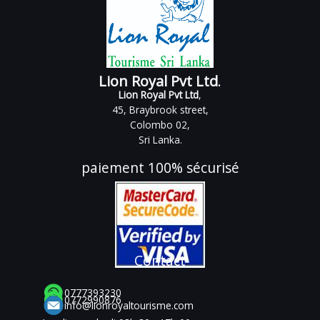
Lion Royal Pvt Ltd
.
Lion Royal Pvt Ltd
,
45, Braybrook street,
Colombo 02,
Sri Lanka.
paiement 100% sécurisé
Contact
0777393230
0772990876
info@lionroyaltourisme.com