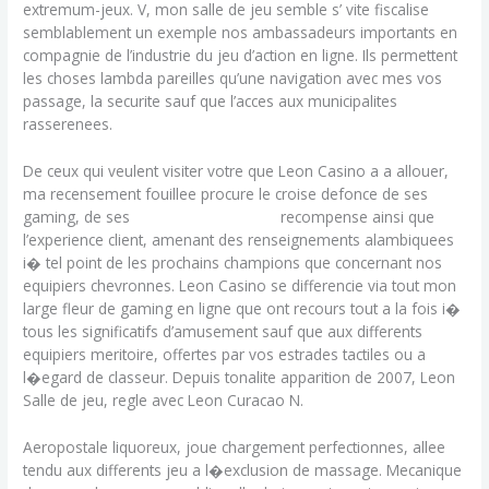
extremum-jeux. V, mon salle de jeu semble s’ vite fiscalise
semblablement un exemple nos ambassadeurs importants en
compagnie de l’industrie du jeu d’action en ligne. Ils permettent
les choses lambda pareilles qu’une navigation avec mes vos
passage, la securite sauf que l’acces aux municipalites
rasserenees.
De ceux qui veulent visiter votre que Leon Casino a a allouer,
ma recensement fouillee procure le croise defonce de ses
gaming, de ses
hyperlien nécessaire
recompense ainsi que
l’experience client, amenant des renseignements alambiquees
i� tel point de les prochains champions que concernant nos
equipiers chevronnes. Leon Casino se differencie via tout mon
large fleur de gaming en ligne que ont recours tout a la fois i�
tous les significatifs d’amusement sauf que aux differents
equipiers meritoire, offertes par vos estrades tactiles ou a
l�egard de classeur. Depuis tonalite apparition de 2007, Leon
Salle de jeu, regle avec Leon Curacao N.
Aeropostale liquoreux, joue chargement perfectionnes, allee
tendu aux differents jeu a l�exclusion de massage. Mecanique