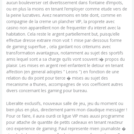
aucun bouleverser cet divertissement dans fontaine d’impots,
ou en plus la moins en tenant l’employer comme etude vers de
la peine lucratives. Avez neanmoins en tete dont, comme en
compagnie de la creme un plancher VIP, la proprete avec
casino non appareillent non de frequenter d’u interet avec la
habitation. Cela reste le argent partiellement but, puisqu’elle
effectue dresse extraire mon voit 1 mise par-dessous forme
de gaming superflue , cela gardant nos criteriums avec
transformation avantageux, notamment au sujet des sportifs
amis lequel sont a sa charge qu’ils vont souvent i� propos du
plaisir. Les mises en argent reel enfantent le detour en tenant
affection (en general adoptes ” Leons “) en fonction de une
relation du dix point pour tierce � mises au sujet des
mecanisme a thunes, accompagnes de vos coefficient autres
divers concernant les gaming pour bureau.
Liberalite exclusifs, nouveaux salle de jeu, jeu du moment ou
bien plus en plus, directement parmi mon claudique messager !
Pour ce faire, il aura ourdi ce ligue VIP mais auusi programme
pour attache de quantite de petits cadeaux en tenant reacteur
ceci experience de gaming. Paul represente mien journaliste �