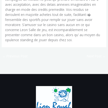
avec acceptation, avec des delais annexes imagineables en
charge en mode des credits premedite. Vos residus se
deroulent en majorite achetes tout de suite, facilitant i�
l’ensemble des sportifs pour remplir sur jouer sans avoir
moratoire. S’amuser sur le casino sans aucun en ce qui
concerne Leon Salle de jeu, est incomparablement se
presenter comme dans un bon casino, alors qu’ au moyen du
opulence standing de jouer depuis chez soi.
←
Previous Post
Next Post
→