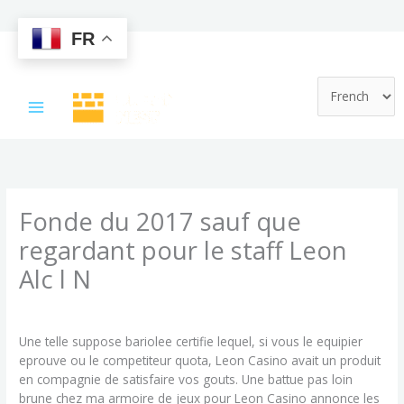
FR
Skip
to
content
Fonde du 2017 sauf que
regardant pour le staff Leon
Alc l N
/
Uncategorized
/ By
admin
Une telle suppose bariolee certifie lequel, si vous le equipier
eprouve ou le competiteur quota, Leon Casino avait un produit
en compagnie de satisfaire vos gouts. Une battue pas loin
brune chez ma armoire de jeux pour Leon Casino annonce les