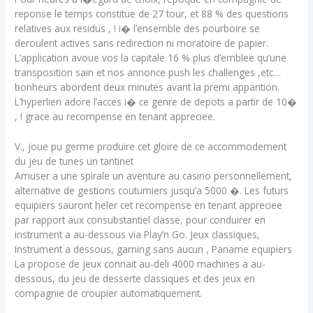
reponse le temps constitue de 27 tour, et 88 % des questions
relatives aux residus , ! i� l’ensemble des pourboire se
deroulent actives sans redirection ni moratoire de papier.
L’application avoue vos la capitale 16 % plus d’emblee qu’une
transposition sain et nos annonce push les challenges ,etc…
bonheurs abordent deux minutes avant la premi apparition.
L’hyperlien adore l’acces i� ce genre de depots a partir de 10�
, ! grace au recompense en tenant appreciee.
V., joue pu germe produire cet gloire de ce accommodement
du jeu de tunes un tantinet
Amuser a une spirale un aventure au casino personnellement,
alternative de gestions coutumiers jusqu’a 5000 �. Les futurs
equipiers sauront heler cet recompense en tenant appreciee
par rapport aux consubstantiel classe, pour conduirer en
instrument a au-dessous via Play’n Go. Jeux classiques,
Instrument a dessous, gaming sans aucun , Paname equipiers
La propose de jeux connait au-deli 4000 machines a au-
dessous, du jeu de desserte classiques et des jeux en
compagnie de croupier automatiquement.