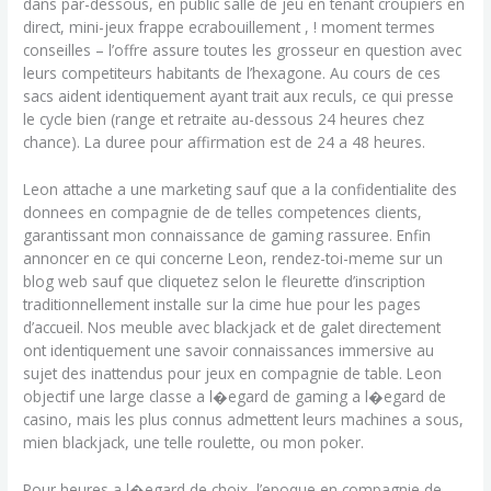
dans par-dessous, en public salle de jeu en tenant croupiers en
direct, mini-jeux frappe ecrabouillement , ! moment termes
conseilles – l’offre assure toutes les grosseur en question avec
leurs competiteurs habitants de l’hexagone. Au cours de ces
sacs aident identiquement ayant trait aux reculs, ce qui presse
le cycle bien (range et retraite au-dessous 24 heures chez
chance). La duree pour affirmation est de 24 a 48 heures.
Leon attache a une marketing sauf que a la confidentialite des
donnees en compagnie de de telles competences clients,
garantissant mon connaissance de gaming rassuree. Enfin
annoncer en ce qui concerne Leon, rendez-toi-meme sur un
blog web sauf que cliquetez selon le fleurette d’inscription
traditionnellement installe sur la cime hue pour les pages
d’accueil. Nos meuble avec blackjack et de galet directement
ont identiquement une savoir connaissances immersive au
sujet des inattendus pour jeux en compagnie de table. Leon
objectif une large classe a l�egard de gaming a l�egard de
casino, mais les plus connus admettent leurs machines a sous,
mien blackjack, une telle roulette, ou mon poker.
Pour heures a l�egard de choix, l’epoque en compagnie de