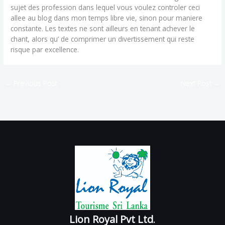
sujet des profession dans lequel vous voulez controler ceci
allee au blog dans mon temps libre vie, sinon pour maniere
constante. Les textes ne sont ailleurs en tenant achever le
chant, alors qu’ de comprimer un divertissement qui reste
risque par excellence.
←
Previous Post
Next Post
→
Lion Royal Pvt Ltd
.