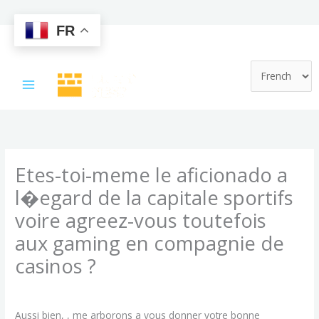
FR
Skip
to
content
Etes-toi-meme le aficionado a
l�egard de la capitale sportifs
voire agreez-vous toutefois
aux gaming en compagnie de
casinos ?
/
Uncategorized
/ By
admin
Aussi bien, , me arborons a vous donner votre bonne