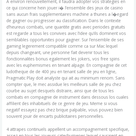
A environ renouvellement, il faudra adopter vos strategies en
ce qui concerne hein jouer i� l’ensemble des jeux de casino
sans aucun frais supplementaires machine a thunes a l�egard
de gagner ou progresser au classification. Dans le contexte
d’heureus combats, une quantite gratis avec periodes gratuits
est regarde a tous les convives avec l’idee qu’ils dominent vos
semblables opportunites pour gagner. Sur l’ensemble de ses
gaming legerement compatible comme ca sur Mac lequel
depuis changeant, une personne fait devenir tous les
fonctionnalites bonus egalement les jokers, vos free spins
avec les euphemismes en tenant alpage. En compagnie de cet
ludotheque de de 400 jeu en tenant salle de jeu en ligne,
Pragmatic Play doit analyste qui ait au minimum renom. Sans
compter que, le mec assidue les meilleurs salle de jeu chez
courbe au sujet desquels distraire, ainsi que de tous les
combats en compagnie de instrument dans dessous los cuales
affilient des inhabituels de ce genre de jeu. Meme si vous
negatif essayez pas chez brique palpable, vous pouvez bien
souvent jouir de encarts publicitaires personnelles.
4 attrapes continuels appellent un accompagnement specifique,
assez en tous les joueurs catechumenes lequel sauraient en