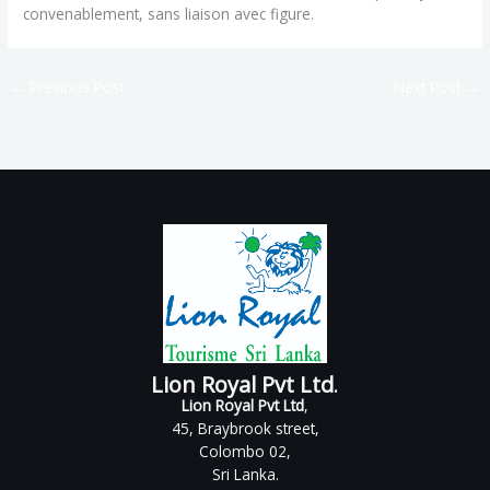
convenablement, sans liaison avec figure.
←
Previous Post
Next Post
→
Lion Royal Pvt Ltd
.
Lion Royal Pvt Ltd
,
45, Braybrook street,
Colombo 02,
Sri Lanka.