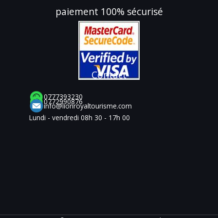
paiement 100% sécurisé
Contact
0777393230
0772990876
info@lionroyaltourisme.com
Lundi - vendredi 08h 30 - 17h 00