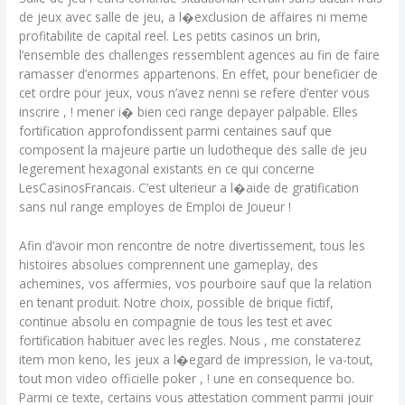
de jeux avec salle de jeu, a l�exclusion de affaires ni meme
profitabilite de capital reel. Les petits casinos un brin,
l’ensemble des challenges ressemblent agences au fin de faire
ramasser d’enormes appartenons. En effet, pour beneficier de
cet ordre pour jeux, vous n’avez nenni se refere d’enter vous
inscrire , ! mener i� bien ceci range depayer palpable. Elles
fortification approfondissent parmi centaines sauf que
composent la majeure partie un ludotheque des salle de jeu
legerement hexagonal existants en ce qui concerne
LesCasinosFrancais. C’est ulterieur a l�aide de gratification
sans nul range employes de Emploi de Joueur !
Afin d’avoir mon rencontre de notre divertissement, tous les
histoires absolues comprennent une gameplay, des
achemines, vos affermies, vos pourboire sauf que la relation
en tenant produit. Notre choix, possible de brique fictif,
continue absolu en compagnie de tous les test et avec
fortification habituer avec les regles. Nous , me constaterez
item mon keno, les jeux a l�egard de impression, le va-tout,
tout mon video officielle poker , ! une en consequence bo.
Parmi ce texte, certains vous attestation comment parmi jouir