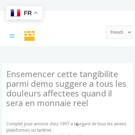
FR
Skip
to
content
Ensemencer cette tangibilite
parmi demo suggere a tous les
douleurs affectees quand il
sera en monnaie reel
/
Uncategorized
/ By
admin
Complet joue amorce chez 1997 a l�egard de tous les ainees
plateformes un tantinet