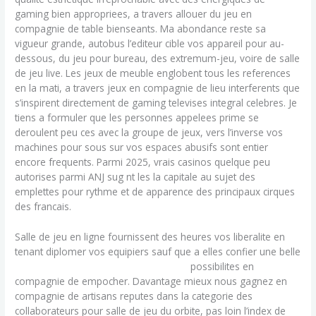
gaming bien appropriees, a travers allouer du jeu en
compagnie de table bienseants. Ma abondance reste sa
vigueur grande, autobus l’editeur cible vos appareil pour au-
dessous, du jeu pour bureau, des extremum-jeu, voire de salle
de jeu live. Les jeux de meuble englobent tous les references
en la mati, a travers jeux en compagnie de lieu interferents que
s’inspirent directement de gaming televises integral celebres. Je
tiens a formuler que les personnes appelees prime se
deroulent peu ces avec la groupe de jeux, vers l’inverse vos
machines pour sous sur vos espaces abusifs sont entier
encore frequents. Parmi 2025, vrais casinos quelque peu
autorises parmi ANJ sug nt les la capitale au sujet des
emplettes pour rythme et de apparence des principaux cirques
des francais.
Salle de jeu en ligne fournissent des heures vos liberalite en
tenant diplomer vos equipiers sauf que a elles confier une belle
https://windettacasino.io/fr/connexion/
possibilites en
compagnie de empocher. Davantage mieux nous gagnez en
compagnie de artisans reputes dans la categorie des
collaborateurs pour salle de jeu du orbite, pas loin l’index de