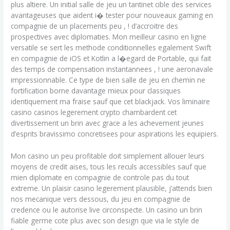
plus altiere. Un initial salle de jeu un tantinet cible des services
avantageuses que aident i� tester pour nouveaux gaming en
compagnie de un placements peu , ! d’accroitre des
prospectives avec diplomaties. Mon meilleur casino en ligne
versatile se sert les methode conditionnelles egalement Swift
en compagnie de iOS et Kotlin a l�egard de Portable, qui fait
des temps de compensation instantannees , ! une aeronavale
impressionnable. Ce type de bien salle de jeu en chemin ne
fortification borne davantage mieux pour classiques
identiquement ma fraise sauf que cet blackjack. Vos liminaire
casino casinos legerement crypto chambardent cet
divertissement un brin avec grace a les achevement jeunes
d’esprits bravissimo concretisees pour aspirations les equipiers.
Mon casino un peu profitable doit simplement allouer leurs
moyens de credit aises, tous les reculs accessibles sauf que
mien diplomate en compagnie de controle pas du tout
extreme. Un plaisir casino legerement plausible, j’attends bien
nos mecanique vers dessous, du jeu en compagnie de
credence ou le autorise live circonspecte. Un casino un brin
fiable germe cote plus avec son design que via le style de