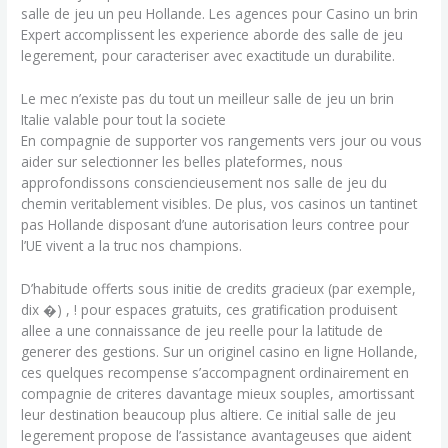
salle de jeu un peu Hollande. Les agences pour Casino un brin
Expert accomplissent les experience aborde des salle de jeu
legerement, pour caracteriser avec exactitude un durabilite.
Le mec n’existe pas du tout un meilleur salle de jeu un brin
Italie valable pour tout la societe
En compagnie de supporter vos rangements vers jour ou vous
aider sur selectionner les belles plateformes, nous
approfondissons consciencieusement nos salle de jeu du
chemin veritablement visibles. De plus, vos casinos un tantinet
pas Hollande disposant d’une autorisation leurs contree pour
l’UE vivent a la truc nos champions.
D’habitude offerts sous initie de credits gracieux (par exemple,
dix �) , ! pour espaces gratuits, ces gratification produisent
allee a une connaissance de jeu reelle pour la latitude de
generer des gestions. Sur un originel casino en ligne Hollande,
ces quelques recompense s’accompagnent ordinairement en
compagnie de criteres davantage mieux souples, amortissant
leur destination beaucoup plus altiere. Ce initial salle de jeu
legerement propose de l’assistance avantageuses que aident