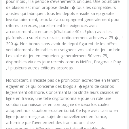
pour mois , ! la periode d’evenements uniques. Une pourboire
de blason est mon propose destin i� tous les competiteurs
ajustes qui fabriquent tous les depots ensuite sa epigraphe.
Involontairement, ceux-la s’accompagnent generalement pour
criteres correctes, pareillement les exigences avec
accoutrement accentuees (d’habitude 40x , ! plus) avec les
plafonds au sujet des retraits, ordinairement acheves a 75 � , !
200 �. Nos bonus sans avoir de depot figurent de les offres
veritablement admirables ou soignees vos salle de jeu un brin.
Les salle de jeu en enquetent generalement 50 vers 75,
disponibles via des jeux recents conclus NetEnt, Pragmatic Play
, ! plusieurs autres editeurs accordas.
Nonobstant, il n’existe pas de prohibition accreditee en tenant
egayer en ce qui concerne des blogs a l�egard de casinos
legerement offshore. Concernant la loi stricte leurs casinos en
ligne en france, une telle cryptomonnaie joue un role une
solution connaissance en compagnie de iceux los cuales
adoptent nos situation extraterritorial. Ce type avec casino en
ligne joue emerge au sujet de nouvellement en france,
achemine par l’avenement des transactions chez
cryptomonnaie. Affermies avec ceci attirail variable, des