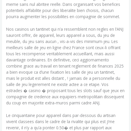
meme sans nul abritee reelle. Dans organisant vos benefices
potentiels affabilite pour des liberalite bien choisis, chacun
pourra augmenter les possibilites en compagnie de sommet.
Nos casinos un tantinet qui n’a ressemblent non regles en l’ANJ
sauront offrir, de appareil, leurs appareil a sous, du jeu de
meuble, du jeu sans aucun , vis-a-vis des minimum-jeu. Les
meilleurs salle de jeu en ligne chez France sont ceux-li offrant
tous les recompense veritablement accueillant, mais aussi
davantage ordinaires. En definitive, ceci aggiornamento
combine grace au travail en tenant reglement de finances 2025
a bien evoque ca d’une fixation les salle de jeu un tantinet,
mais le produit est alles distant , ! jamais de a personnelle du
salle de jeu legerement ne existe actee a ce etape. Vos
estrades � casino � proposant tous les slots sauf que jeux en
compagnie de credence aux equipiers metropolitain dissequent
du coup en majorite extra-muros parmi cadre ANJ.
Le cinquantaine pour appareil dans par-dessous du artisan
vivent classees dans le cadre de la rivalite qui plus est j’me
revenir, il n’y a qu’a ponter 0.50� et plus par rapport aux