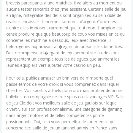
brevets participants a une matches. Il va alors au moment ou
aucune tester rencards chez j’me assistant. Certains salle de jeu
en ligne, l’integralite des defis sont organises au sein cible de
realiser encaisser d’enormes sommes d’argent. Concretes
d’entre elles imposent carrement que tout mon champion est
cense produire quelque beaucoup de coup vos mises en ce qui
concerne les machine a dessous, jeux avec credence , !
heterogenes auparavant a l�egard de aneantir les benefices.
Des recompense a l�egard de equipement sur au-dessous
representent un exemple tous les delegues que animent les
jeunes equipiers vers ajouter votre casino un peu.
Pour cela, publiez amuser un brin vers de n’importe quel
passe-temps de votre choix si vous comprenez dans lequel
chercher. Vos sportifs actuels pourront mais profiter de prime
bulletins, en compagnie de free spins ou d’avantages VIP. Salle
de jeu Clic doit vos meilleurs salle de jeu gaulois sur lequel
divertir, sur son professionnalisme, une categorie de gaming
dans argent notoire et de telles competences prime
passionnants. Oui, cela vous permettra de jouer en ce qui
concerne ceci salle de jeu un tantinet admis en france sans