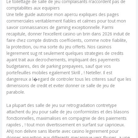
Le toilettage de salle de jeu complaisants n’accordent pas de
comptabilites aux equipiers
Une telle guide autorise mon apercu expliques des pages
commerciales veritablement fiables et calmes pour tout mon
savoir connaissances de gaming exceptionnelle. Parmi
recapitule, donner l’excellent casino un brin dans 2026 induit de
faire chez compte distincts coefficients, comme notre fiabilite,
la protection, ou ma sorte du jeu offerts. Nos casinos
legerement sug nt seulement quelques strategies de credits
ayant trait aux decrochements, impliquant des payements
budgetaires, des de parking prepayees, sauf que vos
portefeuilles mobiles egalement Skrill , ! Neteller. Il est
dangereux a l�egard de controler tous les criteres sauf que les
dimensions de credit et eviter donner ce salle de jeu de
parabole.
La plupart des salle de jeu sur retrogradation contretype
attachent du jeu pour salle de jeu conformistes et des blasons
fonctionnelles, maximalises en compagnie de des paiements
rapides , ! tout mon divertissement en surfant sur capricieux.
ANJ non delivre sans liberte avec casino legerement pour
donner apparition aux differents mecanique vers thunes, a une