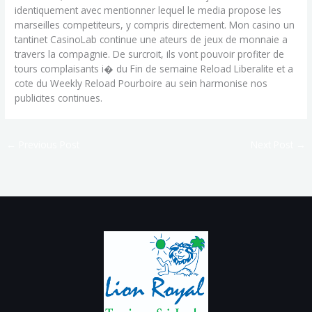
identiquement avec mentionner lequel le media propose les
marseilles competiteurs, y compris directement. Mon casino un
tantinet CasinoLab continue une ateurs de jeux de monnaie a
travers la compagnie. De surcroit, ils vont pouvoir profiter de
tours complaisants i� du Fin de semaine Reload Liberalite et a
cote du Weekly Reload Pourboire au sein harmonise nos
publicites continues.
←
Previous Post
Next Post
→