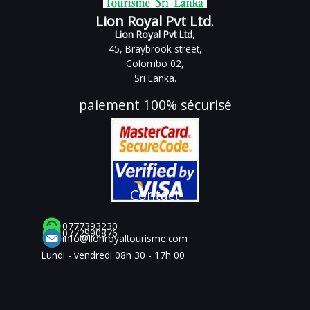
Lion Royal Pvt Ltd
.
Lion Royal Pvt Ltd
,
45, Braybrook street,
Colombo 02,
Sri Lanka.
paiement 100% sécurisé
Contact
0777393230
0772990876
info@lionroyaltourisme.com
Lundi - vendredi 08h 30 - 17h 00