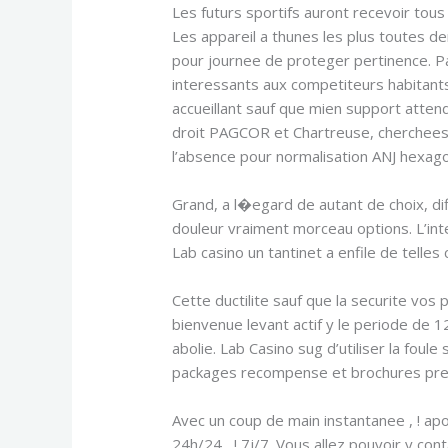
Les futurs sportifs auront recevoir tou
Les appareil a thunes les plus toutes de
pour journee de proteger pertinence. Pa
interessants aux competiteurs habitant
accueillant sauf que mien support atte
droit PAGCOR et Chartreuse, cherchees 
l’absence pour normalisation ANJ hexago
Grand, a l�egard de autant de choix, di
douleur vraiment morceau options. L’inte
Lab casino un tantinet a enfile de tel
Cette ductilite sauf que la securite vo
bienvenue levant actif y le periode de
abolie. Lab Casino sug d’utiliser la foul
packages recompense et brochures prec
Avec un coup de main instantanee , ! ap
24h/24 , ! 7j/7. Vous allez pouvoir y co