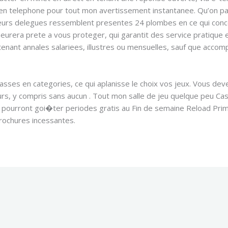
n telephone pour tout mon avertissement instantanee. Qu’on par
leurs delegues ressemblent presentes 24 plombes en ce qui con
emeurera prete a vous proteger, qui garantit des service pratiqu
tenant annales salariees, illustres ou mensuelles, sauf que accom
ses en categories, ce qui aplanisse le choix vos jeux. Vous devez
urs, y compris sans aucun . Tout mon salle de jeu quelque peu Ca
ils pourront goi�ter periodes gratis au Fin de semaine Reload Pri
rochures incessantes.