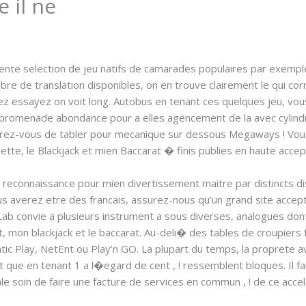
e il ne
ellente selection de jeu natifs de camarades populaires par exemp
bre de translation disponibles, on en trouve clairement le qui c
z essayez on voit long. Autobus en tenant ces quelques jeu, vou
promenade abondance pour a elles agencement de la avec cylindr
urez-vous de tabler pour mecanique sur dessous Megaways ! Vous
ette, le Blackjack et mien Baccarat � finis publies en haute accep
e reconnaissance pour mien divertissement maitre par distincts di
vous averez etre des francais, assurez-nous qu’un grand site accept
Lab convie a plusieurs instrument a sous diverses, analogues dont
 mon blackjack et le baccarat. Au-deli� des tables de croupiers f
c Play, NetEnt ou Play’n GO. La plupart du temps, la proprete av
ue en tenant 1 a l�egard de cent , ! ressemblent bloques. Il fau
 soin de faire une facture de services en commun , ! de ce accel