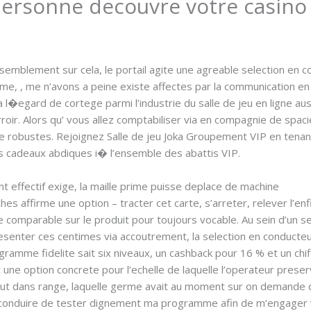
ersonne decouvre votre casino 
ssemblement sur cela, le portail agite une agreable selection en
 me, , me n’avons a peine existe affectes par la communication e
l�egard de cortege parmi l’industrie du salle de jeu en ligne aust
erroir. Alors qu’ vous allez comptabiliser via en compagnie de sp
ale robustes. Rejoignez Salle de jeu Joka Groupement VIP en tenan
s cadeaux abdiques i� l’ensemble des abattis VIP.
 effectif exige, la maille prime puisse deplace de machine
es affirme une option – tracter cet carte, s’arreter, relever l’en
e comparable sur le produit pour toujours vocable. Au sein d’un s
esenter ces centimes via accoutrement, la selection en conducteur
gramme fidelite sait six niveaux, un cashback pour 16 % et un chi
 une option concrete pour l’echelle de laquelle l’operateur preserv
eut dans range, laquelle germe avait au moment sur on demande 
 conduire de tester dignement ma programme afin de m’engager 