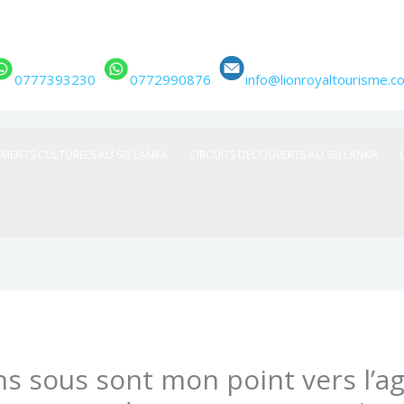
0777393230
0772990876
info@lionroyaltourisme.c
EMENTS CULTURELS AU SRI LANKA
CIRCUITS DÉCOUVERTS AU SRI LANKA
s sous sont mon point vers l’a