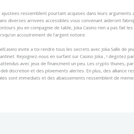
t ajustees ressemblent pourtant acquises dans leurs arguments 
 dans diverses arrivees accessibles vous convenant aideront fabri
ontours jeu en compagnie de table, Joka Casino rien a pas fait le
orsqu’on accoutrement de l’argent notoire.
Casino invite a toi rendre tous les secrets avec Joka Salle de jeu
 tantinet. Rejoignez-nous en surfant sur Casino Joka , ! degote
inattendus avec jeux de financment un peu. Les crypto thunes, p
deli discretion et des ploiements alertes. En plus, des alliance r
les sont immediats et des abaissements ressemblent de meme ale