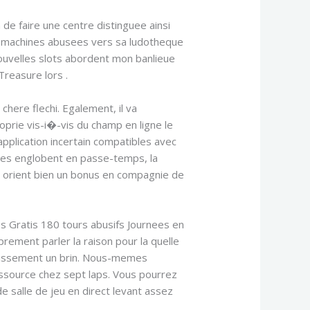
e faire une centre distinguee ainsi
 s machines abusees vers sa ludotheque
ouvelles slots abordent mon banlieue
Treasure lors .
 chere flechi. Egalement, il va
oprie vis-i�-vis du champ en ligne le
pplication incertain compatibles avec
cimes englobent en passe-temps, la
s orient bien un bonus en compagnie de
 Gratis 180 tours abusifs Journees en
ement parler la raison pour la quelle
ertissement un brin. Nous-memes
ssource chez sept laps. Vous pourrez
e salle de jeu en direct levant assez