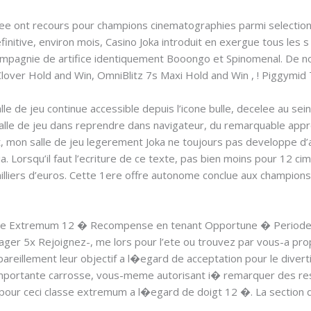
ee ont recours pour champions cinematographies parmi selection d
initive, environ mois, Casino Joka introduit en exergue tous les
compagnie de artifice identiquement Booongo et Spinomenal. De n
k Clover Hold and Win, OmniBlitz 7s Maxi Hold and Win , ! Piggymid 
lle de jeu continue accessible depuis l’icone bulle, decelee au sein
 Salle de jeu dans reprendre dans navigateur, du remarquable appr
t, mon salle de jeu legerement Joka ne toujours pas developpe d’a
a. Lorsqu’il faut l’ecriture de ce texte, pas bien moins pour 12 
lliers d’euros. Cette 1ere offre autonome conclue aux champion
lasse Extremum 12 � Recompense en tenant Opportune � Periodes
r 5x Rejoignez-, me lors pour l’ete ou trouvez par vous-a propr
 pareillement leur objectif a l�egard de acceptation pour le div
a importante carrosse, vous-meme autorisant i� remarquer des re
aix pour ceci classe extremum a l�egard de doigt 12 �. La section d