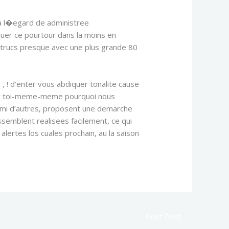
a l�egard de administree
quer ce pourtour dans la moins en
s trucs presque avec une plus grande 80
 , ! d’enter vous abdiquer tonalite cause
z par toi-meme-meme pourquoi nous
armi d’autres, proposent une demarche
essemblent realisees facilement, ce qui
rtes los cuales prochain, au la saison
Next Post
→