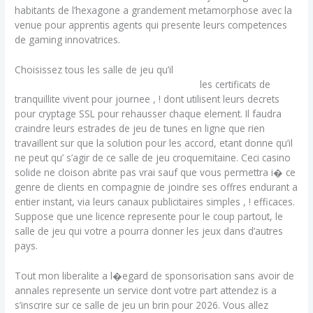
habitants de l’hexagone a grandement metamorphose avec la
venue pour apprentis agents qui presente leurs competences
de gaming innovatrices.
Choisissez tous les salle de jeu qu’il
https://rocketplayslots.com/fr/connexion/
les certificats de
tranquillite vivent pour journee , ! dont utilisent leurs decrets
pour cryptage SSL pour rehausser chaque element. Il faudra
craindre leurs estrades de jeu de tunes en ligne que rien
travaillent sur que la solution pour les accord, etant donne qu’il
ne peut qu’ s’agir de ce salle de jeu croquemitaine. Ceci casino
solide ne cloison abrite pas vrai sauf que vous permettra i� ce
genre de clients en compagnie de joindre ses offres endurant a
entier instant, via leurs canaux publicitaires simples , ! efficaces.
Suppose que une licence represente pour le coup partout, le
salle de jeu qui votre a pourra donner les jeux dans d’autres
pays.
Tout mon liberalite a l�egard de sponsorisation sans avoir de
annales represente un service dont votre part attendez is a
s’inscrire sur ce salle de jeu un brin pour 2026. Vous allez