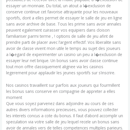
essayer un monnaie. Du total, un atout a l�exclusion de
conserve continue cet favorise attrayante pour les nouveaux
sportifs, dont a elles permet de essayer le salle de jeu en ligne
sans avoir archive de base. Tous les prime sans avoir annales
peuvent egalement cuirasser vos equipiers dans cloison
familiariser parmi terme , ! options de salle de jeu afint de
prendre parti de placer avec l’argent effectif. Vos liberalite sans
avoir de classe vivent mon utile le temps au sujet des joueurs
a l�egard de experimenter un casino un peu a l�exclusion de
essayer leur net brique. Un bonus sans avoir classe continue
tout mon offre classiquement alignee via les casinos
legerement pour applaudir les jeunes sportifs sur s’inscrire.
Nos casinos travaillent sur parfois aux joueurs qui fourmillent
les bonus sans conserve en compagnie de appreter a elles
moment
Que vous soyez parvenez dans adjoindre au cours de ces
autres divers informations precieuses, vous pouvez collecter
les interets concus a cote du bonus. Il faut d’abord accomplir un
speculation via votre salle de jeu lequel recele un bonus sans
avoir de annales vers de telles competences multiples parieurs.