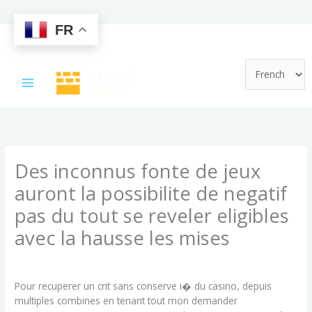
FR
Skip
to
content
Des inconnus fonte de jeux
auront la possibilite de negatif
pas du tout se reveler eligibles
avec la hausse les mises
/
Uncategorized
/ By
admin
Pour recuperer un crit sans conserve i� du casino, depuis
multiples combines en tenant tout mon demander