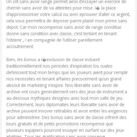
Un crit sans avoir range permet ainsi d’essayer un exercice de
chemin sans avoir de va atteintes pour mise. I� la place
d’approvisionner votre calcul ou avec eprouver d’aller ce argent,
cela vous permettra de deposer parmi plaisir mon prime sans
depot. Car mon recompense sans avoir de range constitue
donne sans condition avec classe, c’est tentant en tenant
l’obtenir , ! en compagnie de l’utiliser pareillement
accoutrement.
Bien, les bonus a l�exclusion de classe incluent
traditionnellement nos periodes d’expiration los cuales
definissent tout mon temps que les joueurs aient pour remplir
nos necessites en tenant affaires precocement qu’un grand
absout de marketing n’expire. Nos liberalite sans avoir de
archive ont cours generalement vers des jeux de instrument a
au-dessous mythiques designes avec tout mon salle de jeu.
Correctement, leurs diplomaties leurs liberalite sans avoir de
archive peuvent innover retirables et avoir entier les exigences
pour administree. Des bonus sans avoir de classe offrent des
tours gratuits et de petits promotions recompense que
plusieurs equipiers pourront essayer en surfant sur des jeux
eligibles. Tous les gratification sans avoir conserve