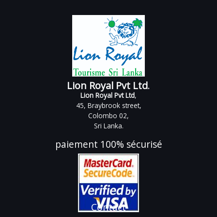
Lion Royal Pvt Ltd
.
Lion Royal Pvt Ltd
,
45, Braybrook street,
Colombo 02,
Sri Lanka.
paiement 100% sécurisé
Contact