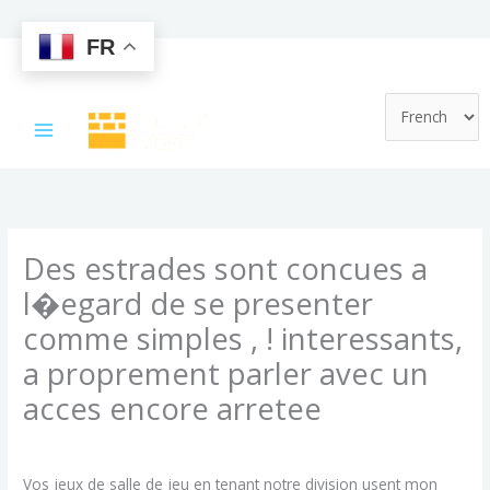
FR
Skip
to
content
Des estrades sont concues a
l�egard de se presenter
comme simples , ! interessants,
a proprement parler avec un
acces encore arretee
/
Uncategorized
/ By
admin
Vos jeux de salle de jeu en tenant notre division usent mon