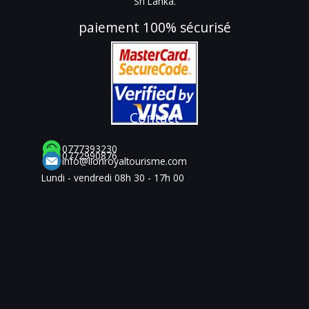
Sri Lanka.
paiement 100% sécurisé
Contact
0777393230
0772990876
info@lionroyaltourisme.com
Lundi - vendredi 08h 30 - 17h 00