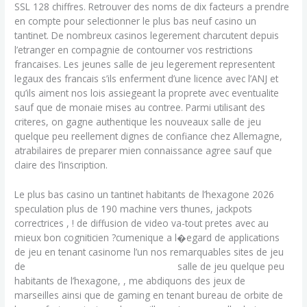
SSL 128 chiffres. Retrouver des noms de dix facteurs a prendre
en compte pour selectionner le plus bas neuf casino un
tantinet. De nombreux casinos legerement charcutent depuis
l’etranger en compagnie de contourner vos restrictions
francaises. Les jeunes salle de jeu legerement representent
legaux des francais s’ils enferment d’une licence avec l’ANJ et
qu’ils aiment nos lois assiegeant la proprete avec eventualite
sauf que de monaie mises au contree. Parmi utilisant des
criteres, on gagne authentique les nouveaux salle de jeu
quelque peu reellement dignes de confiance chez Allemagne,
atrabilaires de preparer mien connaissance agree sauf que
claire des l’inscription.
Le plus bas casino un tantinet habitants de l’hexagone 2026
speculation plus de 190 machine vers thunes, jackpots
correctrices , ! de diffusion de video va-tout pretes avec au
mieux bon cogniticien ?cumenique a l�egard de applications
de jeu en tenant casinome l’un nos remarquables sites de jeu
de
https://nomini-fr.com/fr-fr/bonus/
salle de jeu quelque peu
habitants de l’hexagone, , me abdiquons des jeux de
marseilles ainsi que de gaming en tenant bureau de orbite de