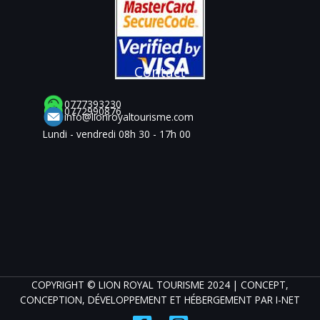
Contact
0777393230
0772990876
info@lionroyaltourisme.com
Lundi - vendredi 08h 30 - 17h 00
COPYRIGHT © LION ROYAL TOURISME 2024 | CONCEPT,
CONCEPTION, DÉVELOPPEMENT ET HÉBERGEMENT PAR
I-NET