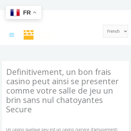
FR
Skip
to
content
Definitivement, un bon frais
casino peut ainsi se presenter
comme votre salle de jeu un
brin sans nul chatoyantes
Secure
/
Uncategorized
/ By
admin
Un casino quelque peu est un casino (service d’amusement)