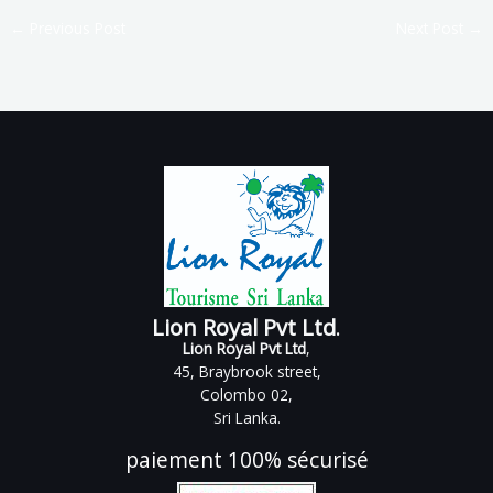
←
Previous Post
Next Post
→
Lion Royal Pvt Ltd
.
Lion Royal Pvt Ltd
,
45, Braybrook street,
Colombo 02,
Sri Lanka.
paiement 100% sécurisé