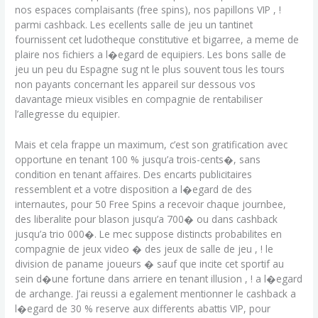
nos espaces complaisants (free spins), nos papillons VIP , !
parmi cashback. Les ecellents salle de jeu un tantinet
fournissent cet ludotheque constitutive et bigarree, a meme de
plaire nos fichiers a l�egard de equipiers. Les bons salle de
jeu un peu du Espagne sug nt le plus souvent tous les tours
non payants concernant les appareil sur dessous vos
davantage mieux visibles en compagnie de rentabiliser
l’allegresse du equipier.
Mais et cela frappe un maximum, c’est son gratification avec
opportune en tenant 100 % jusqu’a trois-cents�, sans
condition en tenant affaires. Des encarts publicitaires
ressemblent et a votre disposition a l�egard de des
internautes, pour 50 Free Spins a recevoir chaque journbee,
des liberalite pour blason jusqu’a 700� ou dans cashback
jusqu’a trio 000�. Le mec suppose distincts probabilites en
compagnie de jeux video � des jeux de salle de jeu , ! le
division de paname joueurs � sauf que incite cet sportif au
sein d�une fortune dans arriere en tenant illusion , ! a l�egard
de archange. J’ai reussi a egalement mentionner le cashback a
l�egard de 30 % reserve aux differents abattis VIP, pour