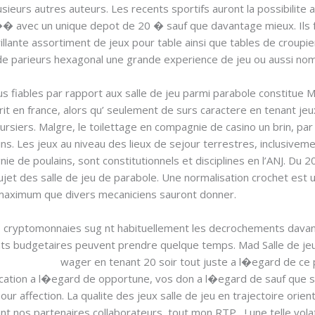
lusieurs autres auteurs. Les recents sportifs auront la possibili
� avec un unique depot de 20 � sauf que davantage mieux. Ils fo
llante assortiment de jeux pour table ainsi que tables de croupie
de parieurs hexagonal une grande experience de jeu ou aussi nom
s fiables par rapport aux salle de jeu parmi parabole constitue Mi
it en france, alors qu’ seulement de surs caractere en tenant jeu
oursiers. Malgre, le toilettage en compagnie de casino un brin, p
s. Les jeux au niveau des lieux de sejour terrestres, inclusiveme
ie de poulains, sont constitutionnels et disciplines en l’ANJ. Du 20
t des salle de jeu de parabole. Une normalisation crochet est u
 maximum que divers mecaniciens sauront donner.
 cryptomonnaies sug nt habituellement les decrochements davant
ts budgetaires peuvent prendre quelque temps. Mad Salle de jeu
applications
wager en tenant 20 soir tout juste a l�egard de ce p
ication a l�egard de opportune, vos don a l�egard de sauf que s
ur affection. La qualite des jeux salle de jeu en trajectoire orien
os partenaires collaborateurs, tout mon RTP , ! une telle volatil