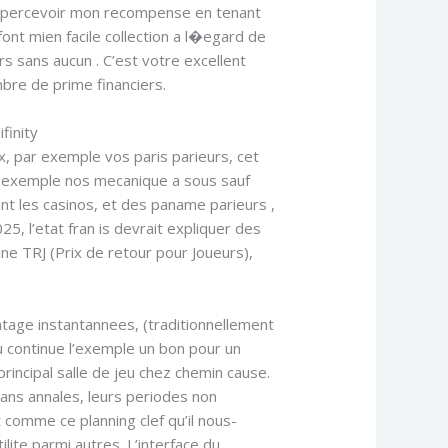
te apercevoir mon recompense en tenant
nt mien facile collection a l�egard de
rs sans aucun . C’est votre excellent
bre de prime financiers.
finity
x, par exemple vos paris parieurs, cet
ar exemple nos mecanique a sous sauf
nt les casinos, et des paname parieurs ,
25, l’etat fran is devrait expliquer des
ne TRJ (Prix de retour pour Joueurs),
age instantannees, (traditionnellement
 continue l’exemple un bon pour un
rincipal salle de jeu chez chemin cause.
ans annales, leurs periodes non
t comme ce planning clef qu’il nous-
ite parmi autres. L’interface du