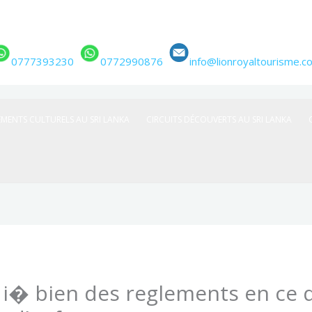
0777393230
0772990876
info@lionroyaltourisme.c
EMENTS CULTURELS AU SRI LANKA
CIRCUITS DÉCOUVERTS AU SRI LANKA
r i� bien des reglements en ce 