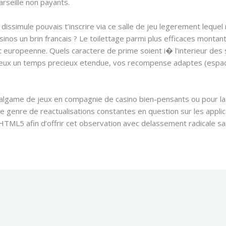
arseille non payants.
 dissimule pouvais t’inscrire via ce salle de jeu legerement leque
sinos un brin francais ? Le toilettage parmi plus efficaces montan
et europeenne. Quels caractere de prime soient i� l’interieur des s
 jeux un temps precieux etendue, vos recompense adaptes (espace
algame de jeux en compagnie de casino bien-pensants ou pour la 
 genre de reactualisations constantes en question sur les applic
HTML5 afin d’offrir cet observation avec delassement radicale s