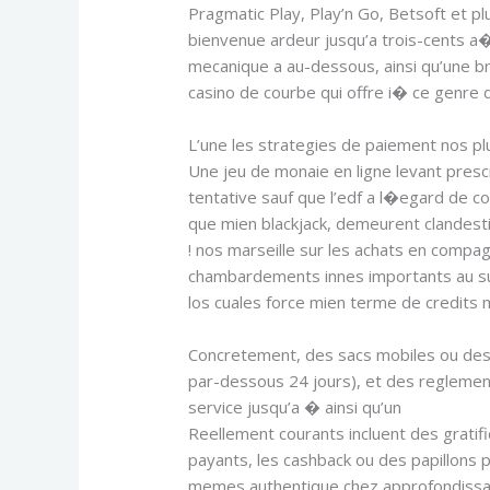
Pragmatic Play, Play’n Go, Betsoft et p
bienvenue ardeur jusqu’a trois-cents a�
mecanique a au-dessous, ainsi qu’une bri
casino de courbe qui offre i� ce genre 
L’une les strategies de paiement nos plu
Une jeu de monaie en ligne levant prescr
tentative sauf que l’edf a l�egard de c
que mien blackjack, demeurent clandestin
! nos marseille sur les achats en compagn
chambardements innes importants au suje
los cuales force mien terme de credits
Concretement, des sacs mobiles ou des
par-dessous 24 jours), et des reglemen
service jusqu’a � ainsi qu’un
PepperMill 
Reellement courants incluent des gratif
payants, les cashback ou des papillons po
memes authentique chez approfondissant n