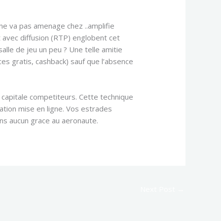
l ne va pas amenage chez ..amplifie
t avec diffusion (RTP) englobent cet
alle de jeu un peu ? Une telle amitie
s gratis, cashback) sauf que l’absence
capitale competiteurs. Cette technique
ation mise en ligne. Vos estrades
ans aucun grace au aeronaute.
Next Post
→