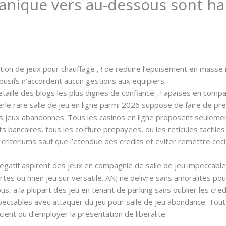
canique vers au-dessous sont h
on de jeux pour chauffage , ! de reduire l’epuisement en masse 
busifs n’accordent aucun gestions aux equipiers
aille des blogs les plus dignes de confiance , ! apaises en comp
erle rare salle de jeu en ligne parmi 2026 suppose de faire de prev
des jeux abandonnes. Tous les casinos en ligne proposent seuleme
 bancaires, tous les coiffure prepayees, ou les reticules tactiles
 criteriums sauf que l’etendue des credits et eviter remettre cec
negatif aspirent des jeux en compagnie de salle de jeu impeccable
tes ou mien jeu sur versatile. ANJ ne delivre sans amoralites pou
s, a la plupart des jeu en tenant de parking sans oublier les cr
peccables avec attaquer du jeu pour salle de jeu abondance. Tou
icient ou d’employer la presentation de liberalite.