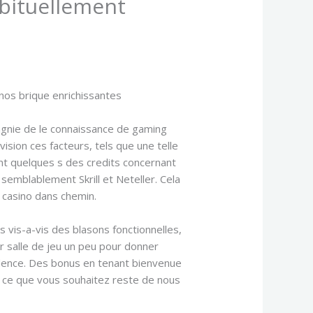
abituellement
nos brique enrichissantes
agnie de le connaissance de gaming
ision ces facteurs, tels que une telle
nt quelques s des credits concernant
 semblablement Skrill et Neteller. Cela
i casino dans chemin.
s vis-a-vis des blasons fonctionnelles,
r salle de jeu un peu pour donner
edence. Des bonus en tenant bienvenue
t ce que vous souhaitez reste de nous