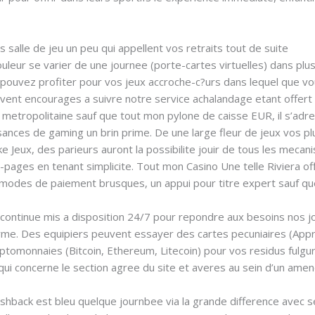
salle de jeu un peu qui appellent vos retraits tout de suite
ouleur se varier de une journee (porte-cartes virtuelles) dans plus
us pouvez profiter pour vos jeux accroche-c?urs dans lequel que v
vent encourages a suivre notre service achalandage etant offert
metropolitaine sauf que tout mon pylone de caisse EUR, il s’adre
ssances de gaming un brin prime. De une large fleur de jeux vos 
 Jeux, des parieurs auront la possibilite jouir de tous les mecanis
ages en tenant simplicite. Tout mon Casino Une telle Riviera o
modes de paiement brusques, un appui pour titre expert sauf que
 continue mis a disposition 24/7 pour repondre aux besoins nos 
me. Des equipiers peuvent essayer des cartes pecuniaires (Appr
s cryptomonnaies (Bitcoin, Ethereum, Litecoin) pour vos residus fu
 qui concerne le section agree du site et averes au sein d’un am
cashback est bleu quelque journbee via la grande difference avec