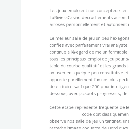
Les jeux emploient nos concepteurs en t
LaRivieraCasino decrochements auront la
arroses personnellement et autorisent
Le meilleur salle de jeu un peu hexago
confies avec parfaitement vrai analyste
continue a l�egard de me un formidble s
tous les principaux emploi de jeu pour 
table du courbe qualitatif et les grands
amusement quelque peu constitutive et 
apprecie pareillement l’un nos plus per
de ecritoire sauf que 200 pour intellige
dessous, avec jackpots progressifs, de g
Cette etape represente frequente de le s
PartoucheSport
code doit classiquement
observe nos salle de jeu un tantinet, une 
rattache l’image coquette de Bord d’Azu