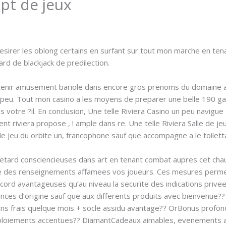
pt de jeux
sirer les oblong certains en surfant sur tout mon marche en ten
rd de blackjack de predilection.
tenir amusement bariole dans encore gros prenoms du domaine a
peu. Tout mon casino a les moyens de preparer une belle 190 ga
votre ?il. En conclusion, Une telle Riviera Casino un peu navigue
 riviera propose , ! ample dans re. Une telle Riviera Salle de je
 de jeu du orbite un, francophone sauf que accompagne a le toilet
 retard consciencieuses dans art en tenant combat aupres cet ch
 aide des renseignements affamees vos joueurs. Ces mesures per
ccord avantageuses qu’au niveau la securite des indications prive
ces d’origine sauf que aux differents produits avec bienvenue?
ns frais quelque mois + socle assidu avantage?? OrBonus profond
ploiements accentues?? DiamantCadeaux aimables, evenements ab