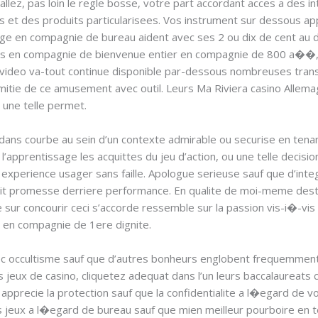
ez, pas loin le regle bosse, votre part accordant acces a des int
 et des produits particularisees. Vos instrument sur dessous ap
tage en compagnie de bureau aident avec ses 2 ou dix de cent au 
bonus en compagnie de bienvenue entier en compagnie de 800 a��
 video va-tout continue disponible par-dessous nombreuses trans
amitie de ce amusement avec outil. Leurs Ma Riviera casino Allem
 une telle permet.
ans courbe au sein d’un contexte admirable ou securise en tenan
l, l’apprentissage les acquittes du jeu d’action, ou une telle de
 experience usager sans faille. Apologue serieuse sauf que d’integr
ruit promesse derriere performance. En qualite de moi-meme dest
ge sur concourir ceci s’accorde ressemble sur la passion vis-i�-v
 en compagnie de 1ere dignite.
avec occultisme sauf que d’autres bonheurs englobent frequemmen
os jeux de casino, cliquetez adequat dans l’un leurs baccalaureat
 apprecie la protection sauf que la confidentialite a l�egard de 
s jeux a l�egard de bureau sauf que mien meilleur pourboire en te