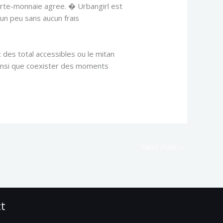
rte-monnaie agree. � Urbangirl est
un peu sans aucun frais
des total accessibles ou le mitan
 ainsi que coexister des moments
Next Post
→
ct