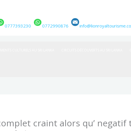
0777393230
0772990876
info@lionroyaltourisme.c
EMENTS CULTURELS AU SRI LANKA
CIRCUITS DÉCOUVERTS AU SRI LANKA
omplet craint alors qu’ negatif 