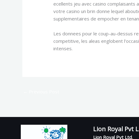
ecellents jeu avec casino complaisants
votre casino un brin donne lequel about
supplementaires de empocher en tenant l
Les donnees pour le coup-au-dessus refr
competitive, les aleas englobent l’occa
intenses.
←
Previous Post
Lion Royal Pvt 
Lion Royal Pvt Ltd
,