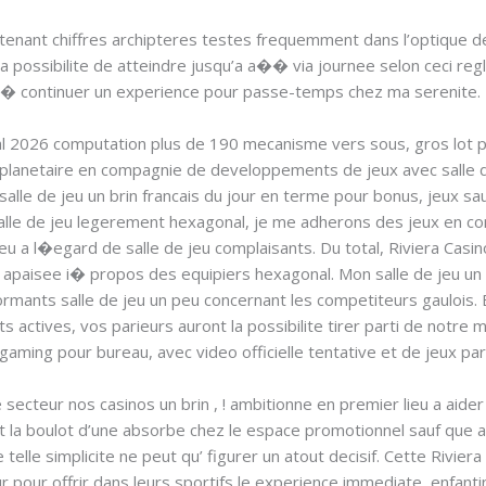
enant chiffres archipteres testes frequemment dans l’optique de 
 possibilite de atteindre jusqu’a a�� via journee selon ceci re
 i� continuer un experience pour passe-temps chez ma serenite.
nal 2026 computation plus de 190 mecanisme vers sous, gros lot 
 planetaire en compagnie de developpements de jeux avec salle de
alle de jeu un brin francais du jour en terme pour bonus, jeux s
salle de jeu legerement hexagonal, je me adherons des jeux en co
 Jeu a l�egard de salle de jeu complaisants. Du total, Riviera Casi
apaisee i� propos des equipiers hexagonal. Mon salle de jeu u
formants salle de jeu un peu concernant les competiteurs gaulois.
nts actives, vos parieurs auront la possibilite tirer parti de not
aming pour bureau, avec video officielle tentative et de jeux part
ecteur nos casinos un brin , ! ambitionne en premier lieu a aider 
 la boulot d’une absorbe chez le espace promotionnel sauf que a 
telle simplicite ne peut qu’ figurer un atout decisif. Cette Riviera 
r pour offrir dans leurs sportifs le experience immediate, enfant