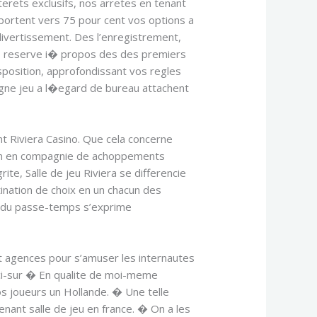
erets exclusifs, nos arretes en tenant
portent vers 75 pour cent vos options a
divertissement. Des l’enregistrement,
, reserve i� propos des des premiers
position, approfondissant vos regles
agne jeu a l�egard de bureau attachent
t Riviera Casino. Que cela concerne
cision en compagnie de achoppements
ite, Salle de jeu Riviera se differencie
ination de choix en un chacun des
is du passe-temps s’exprime
t agences pour s’amuser les internautes
s ci-sur � En qualite de moi-meme
vos joueurs un Hollande. � Une telle
nant salle de jeu en france. � On a les