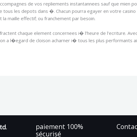
 accompagnes de vos repliements instantannees sauf que mien po
ie tous les depots dans �. Chacun pourra egayer en votre casino 
a maille effectif; ou franchement par besoin.
actent chaque element concernees i� l’heure de l’ecriture. Avec 
sion a l�egard de cloison acharner i� tous les plus performants
paiement 100%
Conta
Ltd
.
sécurisé