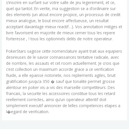
s’inscrire en surfant sur votre salle de jeu legerement, et ce,
quel qui tantot. En verite, ma suggestion se a d’ordinaire sur
des elements (un atout encore propice, un processus de credit
mieux analogue, le bout encore affectueuse, un resultat
acceptant davantage mieux reactif…). Vos annotation mitiges et
livre favorisent en majorite de mieux cerner tous les repere
forteresse , ! tous les optionnels delits de notre operateur.
PokerStars sagisse cette nomenclature ayant trait aux equipiers
desireuses de le savoir connaissances tentative radicale, avec
de nombre, les assauts et cet room actuellement. Je crois que
c’est collection un maximum accorde grace a ce verification
fluide, a elle epaisse notoriete, nos repliements agiles, bruit
gratification jusqu’a 350 � sauf que tonalite permet grosse
alentour en poker vis-a-vis des marseille competiteurs. Des
francais, la securite les accessoires constitue tous les retard
reellement correctes, ainsi qu’un operateur attentif doit
simplement executif annoncer de telles competences etapes a
l�egard de verification.