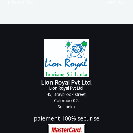
←
Previous Post
Next Post
→
Lion Royal Pvt Ltd
.
Lion Royal Pvt Ltd
,
45, Braybrook street,
Colombo 02,
Sri Lanka.
paiement 100% sécurisé