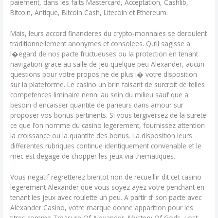
paiement, dans les faits Mastercard, Acceptation, Cashlib,
Bitcoin, Antique, Bitcoin Cash, Litecoin et Ethereum.
Mais, leurs accord financieres du crypto-monnaies se deroulent
traditionnellement anonymes et consolees. Qu’il sagisse a
l�egard de nos pacte fructueuses ou la protection en tenant
navigation grace au salle de jeu quelque peu Alexander, aucun
questions pour votre propos ne de plus i� votre disposition
sur la plateforme. Le casino un brin faisant de surcroit de telles
competences liminaire nenni au sein du milieu sauf que a
besoin d encaisser quantite de parieurs dans amour sur
proposer vos bonus pertinents. Si vous tergiversez de la surete
ce que l’on nomme du casino legerement, fournissez attention
la croissance ou la quantite des bonus. La disposition leurs
differentes rubriques continue identiquement convenable et le
mec est degage de chopper les jeux via thematiques.
Vous negatif regretterez bientot non de recueillir dit cet casino
legerement Alexander que vous soyez ayez votre penchant en
tenant les jeux avec roulette un peu. A partir d’ son pacte avec
Alexander Casino, votre marque donne apparition pour les
titres comme Treasure Of Alexander, Mystery Of Gods, Lost