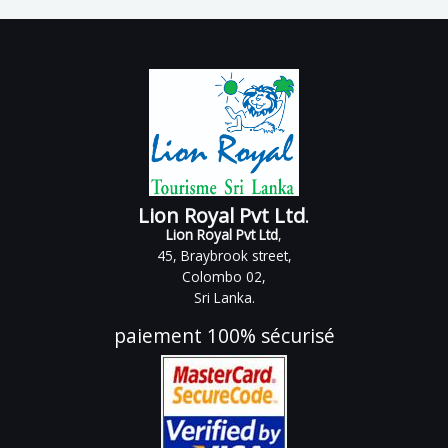
Lion Royal Pvt Ltd
.
Lion Royal Pvt Ltd
,
45, Braybrook street,
Colombo 02,
Sri Lanka.
paiement 100% sécurisé