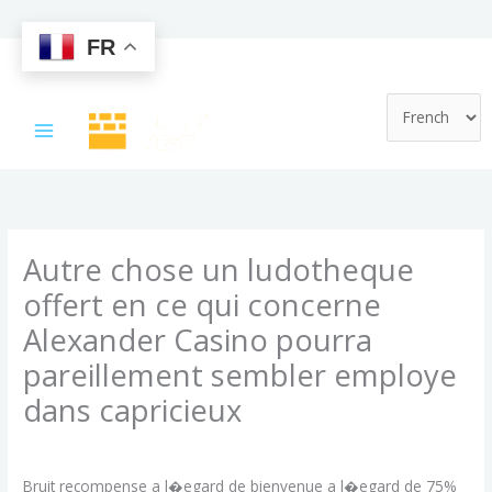
FR
Skip
to
content
Autre chose un ludotheque
offert en ce qui concerne
Alexander Casino pourra
pareillement sembler employe
dans capricieux
/
Uncategorized
/ By
admin
Bruit recompense a l�egard de bienvenue a l�egard de 75%