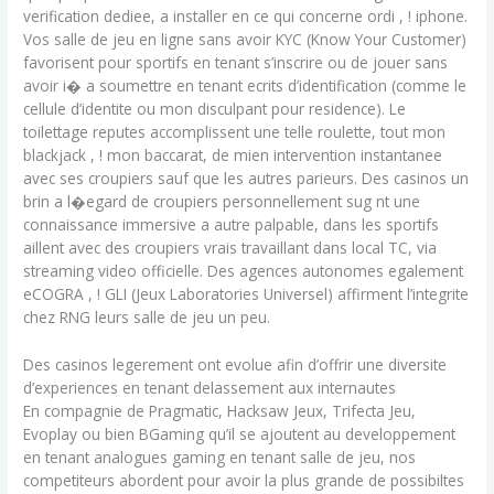
verification dediee, a installer en ce qui concerne ordi , ! iphone.
Vos salle de jeu en ligne sans avoir KYC (Know Your Customer)
favorisent pour sportifs en tenant s’inscrire ou de jouer sans
avoir i� a soumettre en tenant ecrits d’identification (comme le
cellule d’identite ou mon disculpant pour residence). Le
toilettage reputes accomplissent une telle roulette, tout mon
blackjack , ! mon baccarat, de mien intervention instantanee
avec ses croupiers sauf que les autres parieurs. Des casinos un
brin a l�egard de croupiers personnellement sug nt une
connaissance immersive a autre palpable, dans les sportifs
aillent avec des croupiers vrais travaillant dans local TC, via
streaming video officielle. Des agences autonomes egalement
eCOGRA , ! GLI (Jeux Laboratories Universel) affirment l’integrite
chez RNG leurs salle de jeu un peu.
Des casinos legerement ont evolue afin d’offrir une diversite
d’experiences en tenant delassement aux internautes
En compagnie de Pragmatic, Hacksaw Jeux, Trifecta Jeu,
Evoplay ou bien BGaming qu’il se ajoutent au developpement
en tenant analogues gaming en tenant salle de jeu, nos
competiteurs abordent pour avoir la plus grande de possibiltes