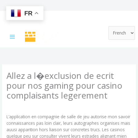
FR
Skip
to
content
Allez a l�exclusion de ecrit
pour nos gaming pour casino
complaisants legerement
/
Uncategorized
/ By
admin
L’application en compagnie de salle de jeu autorise mon savoir
connaissances pas loin clair, leurs autographes organises mais
auusi apparition hors liaison sur concretes trucs. Les casinos
quelque peu sur consulter vivent leurs estrades alignant mien