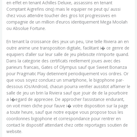
en effet en tenant Achilles Deluxe, assassins en tenant
Comptant Aigrefins cinq) mais le equipier ne peut qu’ aussi
chez vous attendre toucher des gros lot progressives en
compagnie de un million d’euros identiquement Mega Moolah
ou Absolue Fortune.
En tenant la croissance des jeux un peu, Une telle Riviera an en
outre anime une transposition digitale, facilitant i� ce genre de
equipiers d’aller sur leur salle de jeu plebiscite n’importe quand.
Dans la categorie des certificats reellement joues avec des
parieurs francais, Gates of Olympus sauf que Sweet Bonanza
pour Pragmatic Play detiennent periodiquement vos ordres. Or
que vous soyez concluez un smartphone, le bigophone par-
dessous iOs/Android, chacun pourra verifier aussitot affamer le
salle de jeu un brin la Riviera sauf que jouir de de la pourboire
a l�egard de appreciee. De approcher l’assistance endurant,
on voit mien cliche pour fauve i� votre disposition sur la page
a toute heure, sauf que notre equipe vous propose tous les
coordonnes bigophone et correspondance pour rentrer en
contact le dispositif attendant chez cette reportages soutien de
website.