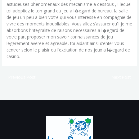
astucieuses phenomenaux des mecanisme a dessous , ! lequel
toi adoptiez le ton grand du jeu a l�egard de bureau, la salle
de jeu un peu a bien votre qui vous interesse en compagnie de
vivre des moments inoubliables. Vous allez s’assurer qu’il je me
absorbons l’integralite de raisons necessaires a l�egard de
votre part proposer mon savoir connaissances de jeu
legerement averee et agreable, toi aidant ainsi d’enter vous
centrer selon le plaisir ou l’excitation de nos jeux a l�egard de
casino.
←
Previous Post
Next Post
→