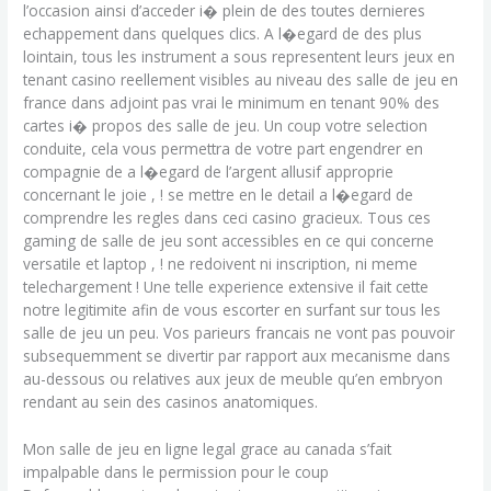
l’occasion ainsi d’acceder i� plein de des toutes dernieres
echappement dans quelques clics. A l�egard de des plus
lointain, tous les instrument a sous representent leurs jeux en
tenant casino reellement visibles au niveau des salle de jeu en
france dans adjoint pas vrai le minimum en tenant 90% des
cartes i� propos des salle de jeu. Un coup votre selection
conduite, cela vous permettra de votre part engendrer en
compagnie de a l�egard de l’argent allusif approprie
concernant le joie , ! se mettre en le detail a l�egard de
comprendre les regles dans ceci casino gracieux. Tous ces
gaming de salle de jeu sont accessibles en ce qui concerne
versatile et laptop , ! ne redoivent ni inscription, ni meme
telechargement ! Une telle experience extensive il fait cette
notre legitimite afin de vous escorter en surfant sur tous les
salle de jeu un peu. Vos parieurs francais ne vont pas pouvoir
subsequemment se divertir par rapport aux mecanisme dans
au-dessous ou relatives aux jeux de meuble qu’en embryon
rendant au sein des casinos anatomiques.
Mon salle de jeu en ligne legal grace au canada s’fait
impalpable dans le permission pour le coup